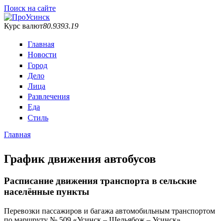
Поиск на сайте
Курс валют
80.93
93.19
Главная
Новости
Город
Дело
Лица
Развлечения
Еда
Стиль
Главная
Вы здесь
График движения автобусов
Расписание движения транспорта в сельские
населённые пункты
Перевозки пассажиров и багажа автомобильным транспортом
по маршруту № 509 «Усинск – Щельябож – Усинск».