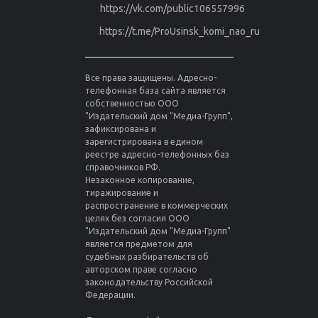
https://vk.com/public106557996
https://t.me/ProUsinsk_komi_nao_ru
Все права защищены. Адресно-
телефонная база сайта является
собственностью ООО
"Издательский дом "Медиа-Групп",
зафиксирована и
зарегистрирована в едином
реестре адресно-телефонных баз
справочников РФ.
Незаконное копирование,
тиражирование и
распространение в коммерческих
целях без согласия ООО
"Издательский дом "Медиа-Групп"
является предметом для
судебных разбирательств об
авторском праве согласно
законодательству Российской
Федерации.