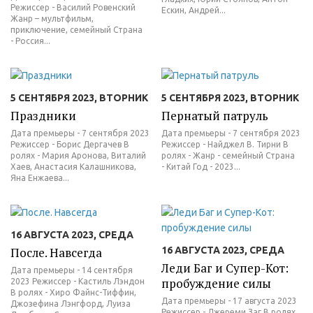
Режиссер - Василий Ровенский
Ескин, Андрей...
Жанр – мультфильм,
приключение, семейный Страна
- Россия...
5 СЕНТЯБРЯ 2023, ВТОРНИК
5 СЕНТЯБРЯ 2023, ВТОРНИК
Праздники
Пернатый патруль
Дата премьеры - 7 сентября 2023
Дата премьеры - 7 сентября 2023
Режиссер - Борис Дергачев В
Режиссер - Найджел В. Тирни В
ролях - Мария Аронова, Виталий
ролях - Жанр - семейный Страна
Хаев, Анастасия Калашникова,
- Китай Год - 2023...
Яна Енжаева...
16 АВГУСТА 2023, СРЕДА
После. Навсегда
16 АВГУСТА 2023, СРЕДА
Леди Баг и Супер-Кот:
Дата премьеры - 14 сентября
пробуждение силы
2023 Режиссер - Кастиль Лэндон
В ролях - Хиро Файнс-Тиффин,
Дата премьеры - 17 августа 2023
Джозефина Лэнгфорд, Луиза
Режиссер - Джереми Заг В ролях