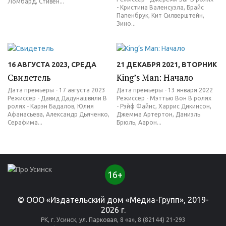
Ломбард, Стивен...
- Кристина Валенсуэла, Брайс
Папенбрук, Кит Силверштейн,
Зино...
16 АВГУСТА 2023, СРЕДА
21 ДЕКАБРЯ 2021, ВТОРНИК
Свидетель
King’s Man: Начало
Дата премьеры - 17 августа 2023
Дата премьеры - 13 января 2022
Режиссер - Давид Дадунашвили В
Режиссер - Мэттью Вон В ролях
ролях - Карэн Бадалов, Юлия
- Рэйф Файнс, Харрис Дикинсон,
Афанасьева, Александр Дьяченко,
Джемма Артертон, Даниэль
Серафима...
Брюль, Аарон...
16+
© ООО «Издательский дом «Медиа-Групп», 2019-
2026 г.
РК, г. Усинск, ул. Парковая, 8 «а», 8 (82144) 21-293