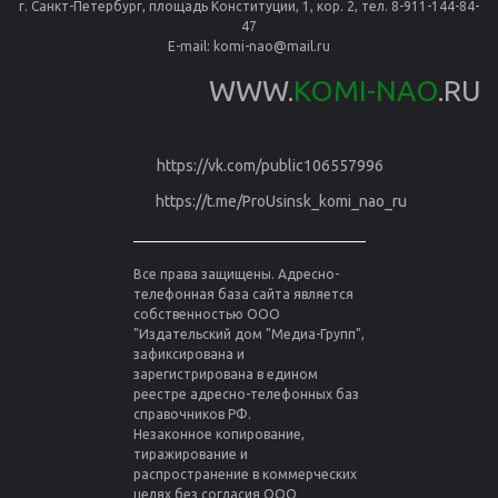
г. Санкт-Петербург, площадь Конституции, 1, кор. 2, тел. 8-911-144-84-
47
E-mail:
komi-nao@mail.ru
WWW.
KOMI-NAO
.RU
https://vk.com/public106557996
https://t.me/ProUsinsk_komi_nao_ru
Все права защищены. Адресно-
телефонная база сайта является
собственностью ООО
"Издательский дом "Медиа-Групп",
зафиксирована и
зарегистрирована в едином
реестре адресно-телефонных баз
справочников РФ.
Незаконное копирование,
тиражирование и
распространение в коммерческих
целях без согласия ООО