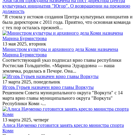
Анастасия Прокудина назначена на пост директора Центра
культурных инициатив "Югор". О возвращении на прежнюю
должность
"Я стояла у истоков создания Центра культурных инициатив и
была директором с 2011 года. Приятно, что основная команда
с тех пор осталась прежней...
13 мая 2025, вторник
Министром культуры и архивного дела Коми назначена
Марина Бурмистрова
Соответствующий указ подписал врио главы республики
Ростислав Гольдштейн. «Марина Эдуардовна — наша
землячка, родилась в Печоре. Она...
17 марта 2025, понедельник
Игорь Гурьев назначен врио главы Воркуты
Решением Совета муниципального округа "Воркута" с 14
марта врио главы муниципального округа "Воркута"
Республики Коми -...
13 марта 2025, четверг
Алиса Науменко готовится занять кресло министра спорта
Коми