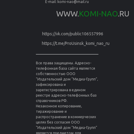
E-mail:
komi-nao@mail.ru
WWW.
KOMI-NAO
.RU
https://vk.com/public106557996
https://t.me/ProUsinsk_komi_nao_ru
Все права защищены. Адресно-
телефонная база сайта является
собственностью ООО
"Издательский дом "Медиа-Групп",
зафиксирована и
зарегистрирована в едином
реестре адресно-телефонных баз
справочников РФ.
Незаконное копирование,
тиражирование и
распространение в коммерческих
целях без согласия ООО
"Издательский дом "Медиа-Групп"
является предметом для