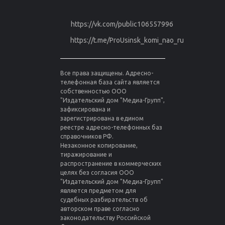
https://vk.com/public106557996
https://t.me/ProUsinsk_komi_nao_ru
Все права защищены. Адресно-
телефонная база сайта является
собственностью ООО
"Издательский дом "Медиа-Групп",
зафиксирована и
зарегистрирована в едином
реестре адресно-телефонных баз
справочников РФ.
Незаконное копирование,
тиражирование и
распространение в коммерческих
целях без согласия ООО
"Издательский дом "Медиа-Групп"
является предметом для
судебных разбирательств об
авторском праве согласно
законодательству Российской