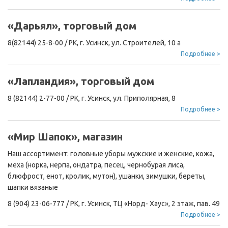
«Дарьял», торговый дом
8(82144) 25-8-00
/
РК, г. Усинск, ул. Строителей, 10 а
Подробнее >
«Лапландия», торговый дом
8 (82144) 2-77-00
/
РК, г. Усинск, ул. Приполярная, 8
Подробнее >
«Мир Шапок», магазин
Наш ассортимент: головные уборы мужские и женские, кожа,
меха (норка, нерпа, ондатра, песец, чернобурая лиса,
блюфрост, енот, кролик, мутон), ушанки, зимушки, береты,
шапки вязаные
8 (904) 23-06-777
/
РК, г. Усинск, ТЦ «Норд- Хаус», 2 этаж, пав. 49
Подробнее >