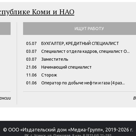
еспублике Коми и НАО
ИЩУТ РАБОТУ
05.07
БУХГАЛТЕР, КРЕДИТНЫЙ СПЕЦИАЛИСТ
03.07
Специалист отдела кадров, специалист О...
03.07
Заместитель
21.06
Начинающий специалист
11.06
Сторож
01.06
Оператор по добыче нефти и газа (4 раз...
ансии
В
© ООО «Издательский дом «Медиа-Групп», 2019-2026 г.
РК, г. Усинск, ул. Парковая, 8 «а», 8 (82144) 21-293