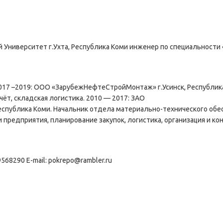
 Университет г.Ухта, Республика Коми инженер по специальности
017 –2019: ООО «ЗарубежНефтеСтройМонтаж» г.Усинск, Республик
ёт, складская логистика. 2010 — 2017: ЗАО
спублика Коми. Начальник отдела материально-технического обе
предприятия, планирование закупок, логистика, организация и ко
68290 E-mail: pokrepo@rambler.ru