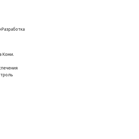
 «Разработка
а Коми.
спечения
нтроль