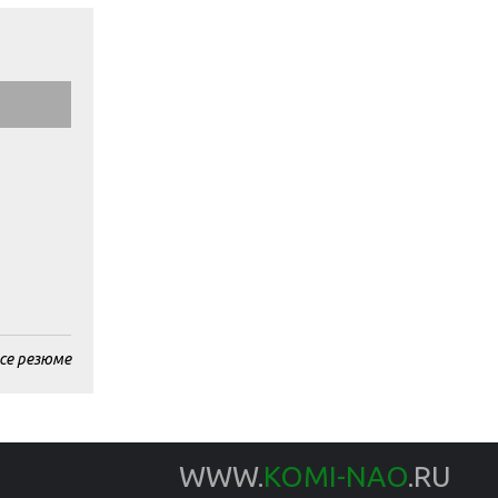
се резюме
WWW.
KOMI-NAO
.RU