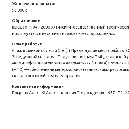
Желаемая зарплата:
90 000 р.
Образование:
высшее 1994 – 2000 Ухтинский Государственный Технический
и эксплуатация нефтяных и газовых месторождений»
Опыт работы:
Стаж в данной области (лет):9 Предыдущие места работы 2
Заведующий складом - Получение-выдача ТМЦ, складской уч
«КомиНефтеЭнергоМонтажАвтоматика» (КНЭМА) г.Усинск, Ре
(МТО) — обеспечение материально-техническими ресурсами 
складского хозяйства предприятия.
Контактная информация:
Покрепо Алексей Александрович Год рождения: 1977 +791295