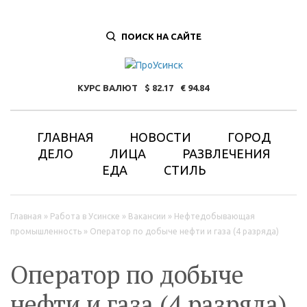
ПОИСК НА САЙТЕ
КУРС ВАЛЮТ
82.17
94.84
ГЛАВНАЯ
НОВОСТИ
ГОРОД
ДЕЛО
ЛИЦА
РАЗВЛЕЧЕНИЯ
ЕДА
СТИЛЬ
Вы здесь
Главная
»
Работа в Усинске
»
Вакансии
»
Нефтедобывающая
промышленность
»
Оператор по добыче нефти и газа (4 разряда)
Оператор по добыче
нефти и газа (4 разряда)