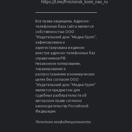
https://t.me/ProUsinsk_komi_nao_ru
Все права защищены. Адресно-
телефонная база сайта является
собственностью ООО
"Издательский дом "Медиа-Групп",
зафиксирована и
зарегистрирована в едином
реестре адресно-телефонных баз
справочников РФ.
Незаконное копирование,
тиражирование и
распространение в коммерческих
целях без согласия ООО
"Издательский дом "Медиа-Групп"
является предметом для
судебных разбирательств об
авторском праве согласно
законодательству Российской
Федерации.
Политика конфиденциальности