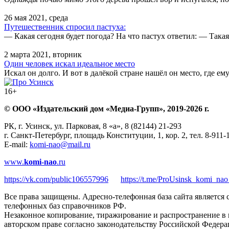
26 мая 2021, среда
Путешественник спросил пастуха:
— Какая сегодня будет погода? На что пастух ответил: — Такая,
2 марта 2021, вторник
Один человек искал идеальное место
Искал он долго. И вот в далёкой стране нашёл он место, где ем
16+
© ООО «Издательский дом «Медиа-Групп», 2019-2026 г.
РК, г. Усинск, ул. Парковая, 8 «а», 8 (82144) 21-293
г. Санкт-Петербург, площадь Конституции, 1, кор. 2, тел. 8-911-
E-mail:
komi-nao@mail.ru
www.
komi-nao
.ru
https://vk.com/public106557996
https://t.me/ProUsinsk_komi_nao
Все права защищены. Адресно-телефонная база сайта является
телефонных баз справочников РФ.
Незаконное копирование, тиражирование и распространение в 
авторском праве согласно законодательству Российской Федера