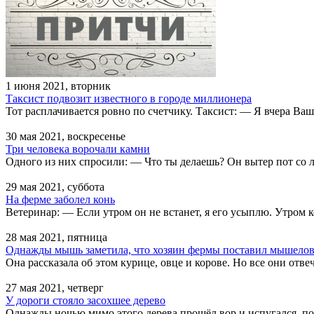
1 июня 2021, вторник
Таксист подвозит известного в городе миллионера
Тот расплачивается ровно по счетчику. Таксист: — Я вчера Ваш
30 мая 2021, воскресенье
Три человека ворочали камни
Одного из них спросили: — Что ты делаешь? Он вытер пот со л
29 мая 2021, суббота
На ферме заболел конь
Ветеринар: — Если утром он не встанет, я его усыплю. Утром к
28 мая 2021, пятница
Однажды мышь заметила, что хозяин фермы поставил мышело
Она рассказала об этом курице, овце и корове. Но все они отв
27 мая 2021, четверг
У дороги стояло засохшее дерево
Однажды ночью мимо этого дерева прошёл вор и испугался, под