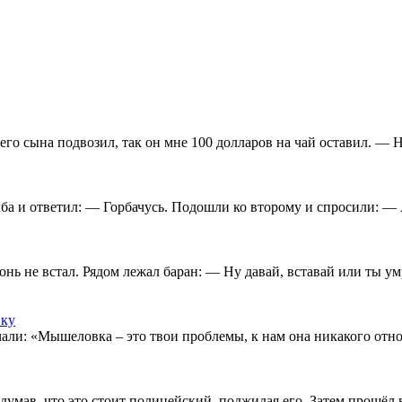
его сына подвозил, так он мне 100 долларов на чай оставил. — Ну
ба и ответил: — Горбачусь. Подошли ко второму и спросили: — А
онь не встал. Рядом лежал баран: — Ну давай, вставай или ты ум
вку
ечали: «Мышеловка – это твои проблемы, к нам она никакого отно
умав, что это стоит полицейский, поджидая его. Затем прошёл 