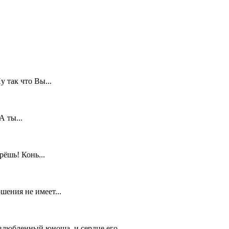
 так что Вы...
 ты...
рёшь! Конь...
шения не имеет...
влюбленный юноша, и сердце его...