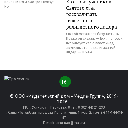
Кто-то из учеников
понравился и смотрел вокруг.
Но...
Святого стал
расхваливать
известного
религиозного лидера
Святой оставался безучастным.
Позже он сказал: — Если человек
использует свою власть над
другими, это не религиозный
лидер. — В чём...
16+
© ООО «Издательский дом «Медиа-Групп», 2019-
2026 г.
РК, г. Усинск, ул. Парковая, 8 «а», 8 (82144) 21-293
г. Санкт-Петербург, площадь Конституции, 1, кор. 2, тел. 8-911-144-84-
47
E-mail:
komi-nao@mail.ru