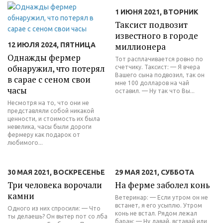
1 ИЮНЯ 2021, ВТОРНИК
Таксист подвозит
известного в городе
12 ИЮЛЯ 2024, ПЯТНИЦА
миллионера
Однажды фермер
Тот расплачивается ровно по
обнаружил, что потерял
счетчику. Таксист: — Я вчера
Вашего сына подвозил, так он
в сарае с сеном свои
мне 100 долларов на чай
часы
оставил. — Ну так что Вы...
Несмотря на то, что они не
представляли собой никакой
ценности, и стоимость их была
невелика, часы были дороги
фермеру как подарок от
любимого...
30 МАЯ 2021, ВОСКРЕСЕНЬЕ
29 МАЯ 2021, СУББОТА
Три человека ворочали
На ферме заболел конь
камни
Ветеринар: — Если утром он не
встанет, я его усыплю. Утром
Одного из них спросили: — Что
конь не встал. Рядом лежал
ты делаешь? Он вытер пот со лба
баран: — Ну давай, вставай или