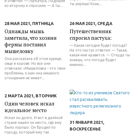
и ответил: — Горбачусь. Подошли
ты умрёшь! Конь...
ко второму и спросили: — А ты...
28 МАЯ 2021, ПЯТНИЦА
26 МАЯ 2021, СРЕДА
Однажды мышь
Путешественник
заметила, что хозяин
спросил пастуха:
фермы поставил
— Какая сегодня будет погода?
мышеловку
На что пастух ответил: — Такая,
какая мне нравится. — Откуда ты
Она рассказала об этом курице,
знаешь, что погода будет
овце и корове. Но все они
именно...
отвечали: «Мышеловка – это твои
проблемы, к нам она никакого
отношения не имеет...
2 МАРТА 2021, ВТОРНИК
Один человек искал
идеальное место
Искал он долго. И вот в далёкой
31 ЯНВАРЯ 2021,
стране нашёл он место, где ему
было хорошо. Он бродил по
ВОСКРЕСЕНЬЕ
городу, который ему так