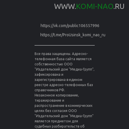
WWW.
KOMI-NAO
.RU
https://vk.com/public106557996
https://t.me/ProUsinsk_komi_nao_ru
Все права защищены. Адресно-
телефонная база сайта является
собственностью ООО
"Издательский дом "Медиа-Групп",
зафиксирована и
зарегистрирована в едином
реестре адресно-телефонных баз
справочников РФ.
Незаконное копирование,
тиражирование и
распространение в коммерческих
целях без согласия ООО
"Издательский дом "Медиа-Групп"
является предметом для
судебных разбирательств об