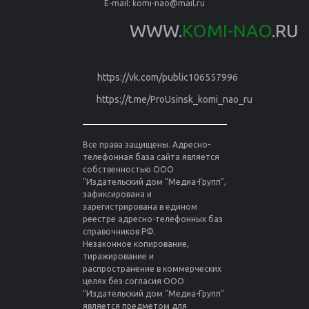
E-mail:
komi-nao@mail.ru
WWW.
KOMI-NAO
.RU
https://vk.com/public106557996
https://t.me/ProUsinsk_komi_nao_ru
Все права защищены. Адресно-
телефонная база сайта является
собственностью ООО
"Издательский дом "Медиа-Групп",
зафиксирована и
зарегистрирована в едином
реестре адресно-телефонных баз
справочников РФ.
Незаконное копирование,
тиражирование и
распространение в коммерческих
целях без согласия ООО
"Издательский дом "Медиа-Групп"
является предметом для