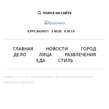
ПОИСК НА САЙТЕ
КУРС ВАЛЮТ
80.93
93.19
ГЛАВНАЯ
НОВОСТИ
ГОРОД
ДЕЛО
ЛИЦА
РАЗВЛЕЧЕНИЯ
ЕДА
СТИЛЬ
Вы здесь
Главная
»
Статьи
»
Своими руками
»
Делаем божью коровку из
кофейного зёрнышка