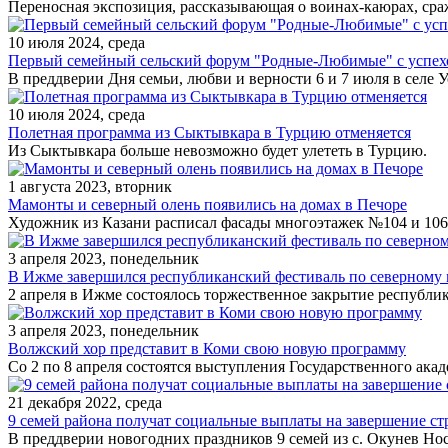
Переносная экспозиция, рассказывающая о воинах-каюрах, сра
10 июля 2024, среда
Первый семейный сельский форум "Родные-Любимые" с успех
В преддверии Дня семьи, любви и верности 6 и 7 июля в селе
10 июля 2024, среда
Полетная программа из Сыктывкара в Турцию отменяется
Из Сыктывкара больше невозможно будет улететь в Турцию.
1 августа 2023, вторник
Мамонты и северный олень появились на домах в Печоре
Художник из Казани расписал фасады многоэтажек №104 и 106
3 апреля 2023, понедельник
В Ижме завершился республиканский фестиваль по северному
2 апреля в Ижме состоялось торжественное закрытие республи
3 апреля 2023, понедельник
Волжский хор представит в Коми свою новую программу
Со 2 по 8 апреля состоятся выступления Государственного ак
21 декабря 2022, среда
9 семей района получат социальные выплаты на завершение с
В преддверии новогодних праздников 9 семей из с. Окунев Нос, 