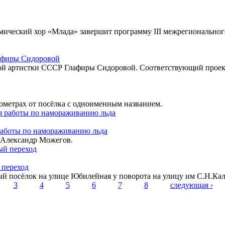
мический хор «Млада» завершит программу III межрегиональног
лафиры Сидоровой
ой артистки СССР Глафиры Сидоровой. Соответствующий проект
ометрах от посёлка с одноименным названием.
работы по намораживанию льда
 Александр Можегов.
переход
й посёлок на улице Юбилейная у поворота на улицу им С.Н.Ка
3
4
5
6
7
8
следующая ›