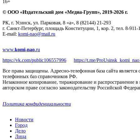
16+
© ООО «Издательский дом «Медиа-Групп», 2019-2026 г.
РК, г. Усинск, ул. Парковая, 8 «а», 8 (82144) 21-293
г. Санкт-Петербург, площадь Конституции, 1, кор. 2, тел. 8-911-
E-mail:
komi-nao@mail.ru
www.
komi-nao
.ru
https://vk.com/public106557996
https://t.me/ProUsinsk_komi_nao
Все права защищены. Адресно-телефонная база сайта является
телефонных баз справочников РФ.
Незаконное копирование, тиражирование и распространение в 
авторском праве согласно законодательству Российской Федера
Политика конфиденциальности
Новости
Город
Дело
Лица