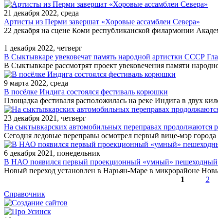
21 декабря 2022, среда
Артисты из Перми завершат «Хоровые ассамблеи Севера»
22 декабря на сцене Коми республиканской филармонии Акаде
1 декабря 2022, четверг
В Сыктывкаре увековечат память народной артистки СССР Г
В Сыктывкаре рассмотрят проект увековечения памяти народн
9 марта 2022, среда
В посёлке Индига состоялся фестиваль корюшки
Площадка фестиваля расположилась на реке Индига в двух кил
23 декабря 2021, четверг
На сыктывкарских автомобильных переправах продолжаются 
Сегодня ледовые переправы осмотрел первый вице-мэр города
6 декабря 2021, понедельник
В НАО появился первый проекционный «умный» пешеходный 
Новый переход установлен в Нарьян-Маре в микрорайоне Новы
1
2
Страницы
Справочник