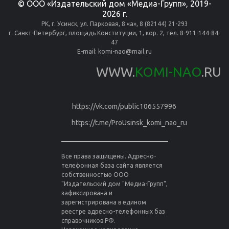
© ООО «Издательский дом «Медиа-Групп», 2019-
2026 г.
РК, г. Усинск, ул. Парковая, 8 «а», 8 (82144) 21-293
г. Санкт-Петербург, площадь Конституции, 1, кор. 2, тел. 8-911-144-84-
47
E-mail:
komi-nao@mail.ru
WWW.
KOMI-NAO
.RU
https://vk.com/public106557996
https://t.me/ProUsinsk_komi_nao_ru
Все права защищены. Адресно-
телефонная база сайта является
собственностью ООО
"Издательский дом "Медиа-Групп",
зафиксирована и
зарегистрирована в едином
реестре адресно-телефонных баз
справочников РФ.