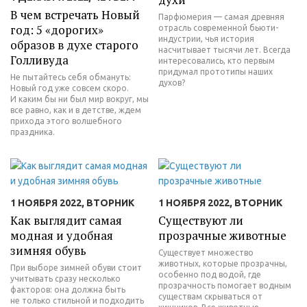
В чем встречать Новый
Парфюмерия — самая древняя
год: 5 «дорогих»
отрасль современной бьюти-
индустрии, чья история
образов в духе старого
насчитывает тысячи лет. Всегда
Голливуда
интересовались, кто первым
придумал прототипы наших
Не пытайтесь себя обмануть:
духов?
Новый год уже совсем скоро.
И каким бы ни был мир вокруг, мы
все равно, как и в детстве, ждем
прихода этого волшебного
праздника.
1 НОЯБРЯ 2022, ВТОРНИК
1 НОЯБРЯ 2022, ВТОРНИК
Как выглядит самая
Существуют ли
модная и удобная
прозрачные животные
зимняя обувь
Существует множество
животных, которые прозрачны,
При выборе зимней обуви стоит
особенно под водой, где
учитывать сразу несколько
прозрачность помогает водным
факторов: она должна быть
существам скрываться от
не только стильной и подходить