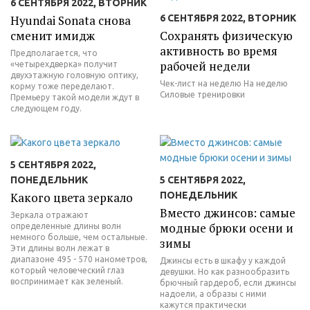
6 СЕНТЯБРЯ 2022, ВТОРНИК
Hyundai Sonata снова
6 СЕНТЯБРЯ 2022, ВТОРНИК
сменит имидж
Сохранять физическую
активность во время
Предполагается, что
рабочей недели
«четырехдверка» получит
двухэтажную головную оптику,
Чек-лист на неделю На неделю
корму тоже переделают.
Силовые тренировки
Премьеру такой модели ждут в
следующем году.
5 СЕНТЯБРЯ 2022,
ПОНЕДЕЛЬНИК
5 СЕНТЯБРЯ 2022,
Какого цвета зеркало
ПОНЕДЕЛЬНИК
Вместо джинсов: самые
Зеркала отражают
модные брюки осени и
определенные длины волн
немного больше, чем остальные.
зимы
Эти длины волн лежат в
диапазоне 495 - 570 нанометров,
Джинсы есть в шкафу у каждой
который человеческий глаз
девушки. Но как разнообразить
воспринимает как зеленый.
брючный гардероб, если джинсы
надоели, а образы с ними
кажутся практически