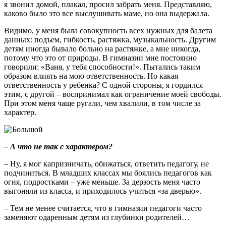
я звонил домой, плакал, просил забрать меня. Представляю,
каково было это все выслушивать маме, но она выдержала.
Видимо, у меня была совокупность всех нужных для балета
данных: подъем, гибкость, растяжка, музыкальность. Другим
детям иногда бывало больно на растяжке, а мне никогда,
потому что это от природы. В гимназии мне постоянно
говорили: «Ваня, у тебя способности!». Пытались таким
образом влиять на мою ответственность. Но какая
ответственность у ребенка? С одной стороны, я гордился
этим, с другой – воспринимал как ограничение моей свободы.
При этом меня чаще ругали, чем хвалили, в том числе за
характер.
– А что не так с характером?
– Ну, я мог капризничать, обижаться, ответить педагогу, не
подчиниться. В младших классах мы боялись педагогов как
огня, подростками – уже меньше. За дерзость меня часто
выгоняли из класса, и приходилось учиться «за дверью».
– Тем не менее считается, что в гимназии педагоги часто
заменяют одаренным детям из глубинки родителей…