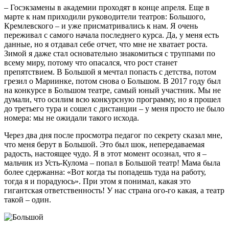
– Госэкзамены в академии проходят в конце апреля. Еще в
марте к нам приходили руководители театров: Большого,
Кремлевского – и уже присматривались к нам. Я очень
переживал с самого начала последнего курса. Да, у меня есть
данные, но я отдавал себе отчет, что мне не хватает роста.
Зимой я даже стал основательно знакомиться с труппами по
всему миру, потому что опасался, что рост станет
препятствием. В Большой я мечтал попасть с детства, потом
грезил о Мариинке, потом снова о Большом. В 2017 году был
на конкурсе в Большом театре, самый юный участник. Мы не
думали, что осилим всю конкурсную программу, но я прошел
до третьего тура и сошел с дистанции – у меня просто не было
номера: мы не ожидали такого исхода.
Через два дня после просмотра педагог по секрету сказал мне,
что меня берут в Большой. Это был шок, непередаваемая
радость, настоящее чудо. Я в этот момент осознал, что я –
мальчик из Усть-Кулома – попал в Большой театр! Мама была
более сдержанна: «Вот когда ты попадешь туда на работу,
тогда я и порадуюсь». При этом я понимал, какая это
гигантская ответственность! У нас страна ого-го какая, а театр
такой – один.