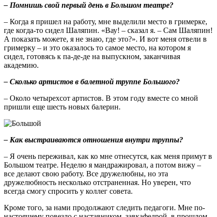
– Помнишь свой первый день в Большом театре?
– Когда я пришел на работу, мне выделили место в гримерке,
где когда-то сидел Шаляпин. «Вау! – сказал я. – Сам Шаляпин!
А показать можете, я не знаю, где это?». И вот меня отвели в
гримерку – и это оказалось то самое место, на котором я
сидел, готовясь к па-де-де на выпускном, заканчивая
академию.
– Сколько артистов в балетной труппе Большого?
– Около четырехсот артистов. В этом году вместе со мной
пришли еще шесть новых балерин.
– Как выстраиваются отношения внутри труппы?
– Я очень переживал, как ко мне отнесутся, как меня примут в
Большом театре. Неделю я мандражировал, а потом вижу –
все делают свою работу. Все дружелюбны, но эта
дружелюбность несколько отстраненная. Но уверен, что
всегда смогу спросить у коллег совета.
Кроме того, за нами продолжают следить педагоги. Мне по-
настоящему повезло с наставником, завкафедрой, в прошлом