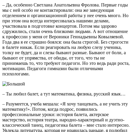
– Да, особенно Светлана Анатольевна Фролова. Первые годы
мы с ней особо не контактировали: она же заведующая
отделением и организационной работы у нее очень много. Но
при этом она всегда интересовалась нашими делами,
участвовала в подготовке концертов. Потом мы здорово
сдружились, стали очень близкими людьми. А вот отношение
к профессии у меня от Вероники Геннадьевны Ковыляевой.
Года два я ее страшно боялся: она была строгой. Без строгости
в балете никак. Если реагировать на любую слезу ученика,
толку не будет, да и слезы бывают разные. Бывают от боли, а
бывают от упрямства, от обиды, от того, что ты не
принимаешь то, что требуют педагоги. Но это ведь ради роста,
мотивации. Педагоги гимназии были отличными
психологами.
– Ты любил балет, а тут математика, физика, русский язык…
– Разумеется, учеба мешала: «Я хочу танцевать, а не учить эту
математику!». Потом, когда подрос, появились
профессиональные уроки: история балета, актерское
мастерство, история театра, народно-характерный и дуэтно-
классический танец, педагогика балета – мне стало интересно.
Увлекла литература, которая не нравилась раньше, я полюбил