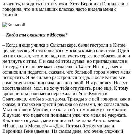
и читать, и ходить на эти уроки. Хотя Вероника Геннадьевна
говорила, что и в младших классах часто видела меня с
книгой.
– Когда ты оказался в Москве?
– Когда я еще учился в Сыктывкаре, были гастроли в Китае,
целый месяц. Я там общался с московскими солистами. Один
из них сказал, что мне надо получать серьезное образование и
не тянуть с этим. Я и сам об этом думал, но приглядывался к
Питеру, хотел переезжать туда еще в 14 лет. Но тогда меня
остановили педагоги, сказали, что большой город может меня
испортить. Я не сильно расстроился тогда. После Китая все
сомнения и искания начались по новой. И я решился. Но тут
восстала мама: мол, не хочу тебя отпускать, рано еще. К тому
времени она ради меня переехала из Усть-Кулома в
Сыктывкар, чтобы я жил дома. Трижды я с ней говорил, как в
сказке, и только на третий раз она со слезами, но согласилась.
Мы поехали в Москву, не сказав об этом никому в гимназии.
Я думаю, что педагоги понимали уже, что меня не удержать.
Как только я уехал, мне написала Светлана Анатольевна:
«Иван, ты в Москве?» – «Да». Потом об этом узнала и
Вероника Геннадьевна. На самом деле, это очень сложный