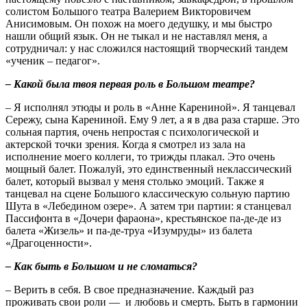
солистом Большого театра Валерием Викторовичем
Анисимовым. Он похож на моего дедушку, и мы быстро
нашли общий язык. Он не тыкал и не наставлял меня, а
сотрудничал: у нас сложился настоящий творческий тандем
«ученик – педагог».
– Какой была твоя первая роль в Большом театре?
– Я исполнял этюды и роль в «Анне Карениной». Я танцевал
Сережу, сына Карениной. Ему 9 лет, а я в два раза старше. Это
сольная партия, очень непростая с психологической и
актерской точки зрения. Когда я смотрел из зала на
исполнение моего коллеги, то трижды плакал. Это очень
мощный балет. Пожалуй, это единственный неклассический
балет, который вызвал у меня столько эмоций. Также я
танцевал на сцене Большого классическую сольную партию
Шута в «Лебедином озере». А затем три партии: я станцевал
Пассифонта в «Дочери фараона», крестьянское па-де-де из
балета «Жизель» и па-де-труа «Изумруды» из балета
«Драгоценности».
– Как быть в Большом и не сломаться?
– Верить в себя. В свое предназначение. Каждый раз
проживать свои роли — и любовь и смерть. Быть в гармонии